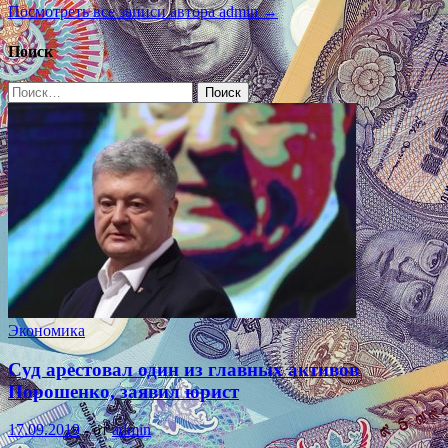
Посмотреть все записи автора admin →
Поиск
Найти:
Экономика
Суд арестовал один из главных активов
Порошенко, заявил юрист
17.09.2019
-
от
admin