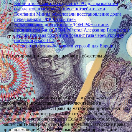
Банки отказываются создавать СРО для разработки
стандартов взаимодействия с потребителями
Компании Минца обжаловали восстановление долга
перед банком «ФК Открытие»
Управляющим директором «ДОМ.РФ» и вице-
президентом Банка ДОМ.РФ стал Александр Гарифулин
Берлин призвал сохранить транзит газа через Украину
после запуска СП-2
«Северный поток-2» назвали угрозой для Европы
При цитировании ссылка на источник обязательна.
Все материалы на данном сайте взяты из открытых
источников и предоставляются исключительно в
ознакомительных целях. Права на материалы принадлежат их
владельцам. Администрация сайта ответственности за
содержание материала не несет. Если Вы обнаружили на
нашем сайте материалы, которые нарушают авторские права,
принадлежащие Вам, Вашей компании или организации,