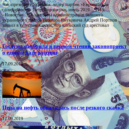
Экс-президент Украины, лидер партии «Европейская
солидарность» Петр Порошенко, июнь 2019… РИА
«Новости» Экс-замглавы администрации бывшего
украинского лидера Виктора Януковича Андрей Портнов
заявил в телеграм-канале, что киевский суд арестовал
Госдума одобрила в первом чтении законопроект
о единой базе россиян
17.09.2019
Цена на нефть обвалилась после резкого скачка
17.09.2019