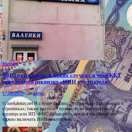
Налоги
ФНС рассказала, в каких случаях в чеке ККТ
заполняется реквизит «ИНН покупателя»
17.09.2019
-
от
admin
© anekdotov.net В случае физлиц – только при выигрышах и
страховках; также реквизит нужен, если покупатель —
юрлицо или ИП. ФНС разъяснила, когда в кассовый чек
нужно включать ИНН покупателя. …