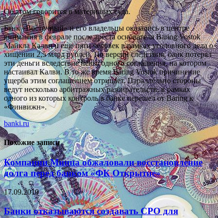
Об этом говорится в материалах суда.
Банк «Восточный» и его владельцы оказались в центре
внимания в феврале после ареста основателя Baring Vostok
Майкла Калви и еще пяти человек в рамках уголовного дела о
хищении 2,5 млрд рублей. По версии следствия, банк потерял
эти деньги вследствие невыгодного соглашения, на котором
настаивал Калви. В то же время Baring Vostok причинение
ущерба этим соглашением отрицает. Параллельно стороны
ведут несколько арбитражных разбирательств, в рамках
одного из которых контроль в банке перешел от Baring к
«Финвижн».
banki.ru
Похожие записи
Компании Минца обжаловали восстановление
долга перед банком «ФК Открытие»
17.09.2019
Банки отказываются создавать СРО для