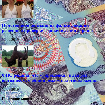
Налоговиков поймали на фальсификации
решения о проверке – доначисления убраны
17.09.2019
ФНС решила, что «упрощенка» в два раз
выгоднее, чем общий режим налогообложения
17.09.2019
Последние записи