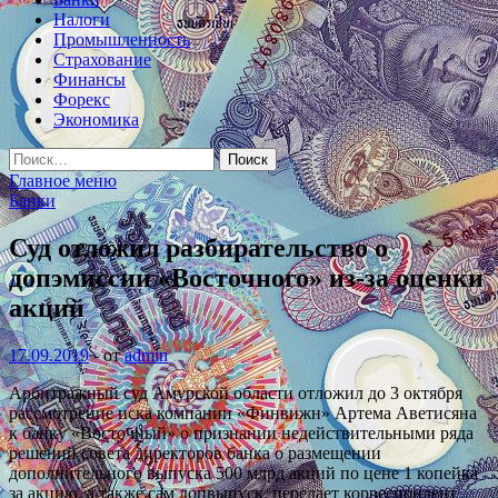
Налоги
Промышленность
Страхование
Финансы
Форекс
Экономика
Найти:
Главное меню
Банки
​Суд отложил разбирательство о
допэмиссии «Восточного» из-за оценки
акций
17.09.2019
-
от
admin
Арбитражный суд Амурской области отложил до 3 октября
рассмотрение иска компании «Финвижн» Артема Аветисяна
к банку «Восточный» о признании недействительными ряда
решений совета директоров банка о размещении
дополнительного выпуска 500 млрд акций по цене 1 копейка
за
акцию, а также сам допвыпуск, передает корреспондент