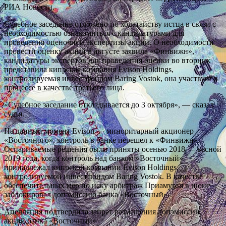
РИА Новости.
Судебное заседание отложено по ходатайству истца в связи с
необходимостью ознакомиться с кандидатурами для
проведения оценочной экспертизы акций. О необходимости
провести оценку акций в августе заявила «Финвижн»,
кандидатуры экспертов для проведения оценки во вторник
представила кипрская компания Evison Holdings,
контролируемая инвестфондом Baring Vostok, она участвует в
процессе в качестве третьего лица.
«Судебное заседание откладывается до 3 октября», — сказал
судья.
На данный момент Evison — миноритарный акционер
«Восточного», контроль в банке перешел к «Финвижн».
Оспариваемые решения были приняты осенью 2018 — весной
2019 года, когда контроль над банком «Восточный»
принадлежал кипрской компании Evison Holdings,
контролируемой инвестфондом Baring Vostok. В качестве
обеспечительных мер по иску арбитраж Приамурья в июне
заблокировал допэмиссию банка «Восточный».
Апелляция подтвердила запрет размещения допэмиссии
акций банка «Восточный»